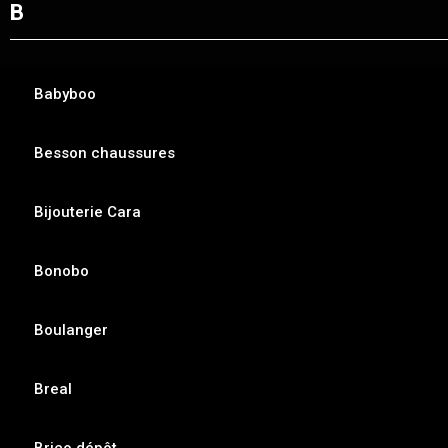
B
Babyboo
Besson chaussures
Bijouterie Cara
Bonobo
Boulanger
Breal
Brico dépôt