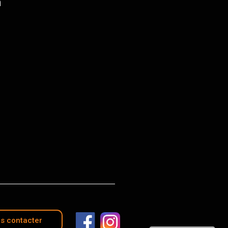
m
s contacter