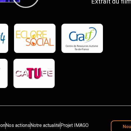
Extrait du fil
ion
Nos actions
Notre actualité
Projet IMAGO
Nou